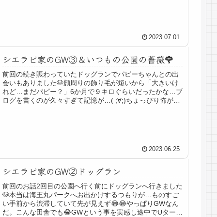
2023.07.01
シエラピ家のGW③＆いつもの公園の薔薇🌹
前回の続き賑わっていたドッグランでパピーちゃんとの出
会いもありました🐶顔周りの飾り毛が短いから「大きいけ
れど…まだパピー？」6か月で９キロぐらいだったかな…ブ
ログを書くのが久々すぎて記憶が…( ;∀;)ちょっぴり怖がり
さんな女の子。ラピスが...
2023.06.25
シエラピ家のGW②ドッグラン
前回のお話2回目の公園へ行く前にドッグランへ行きました
🐶本当は海王丸パークへお出かけするつもりが…ものすご
い手前から渋滞していて先が見えず😂😂やっぱりGWなん
だ。こんな田舎でも😂GWという事を実感し途中でUター