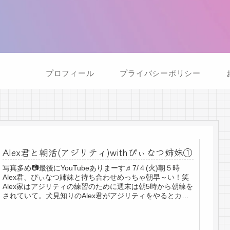
プロフィール
プライバシーポリシー
Alex君と朝活(アジリティ)withぴぃなつ姉妹①
写真多め📷最後にYouTubeありまーす♬7/４(火)朝５時
Alex君、ぴぃなつ姉妹と待ち合わせめっちゃ朝早～い！笑
Alex家はアジリティの練習のために週末は朝5時から朝練を
されていて。犬見知りのAlex君がアジリティをやるとカッ
コイイ！...