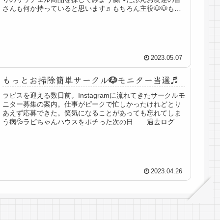
さんも何か持っていると思います♬もちろん主役🐶🐶も一
緒です！大丈夫かな‥💦と思いなが...
2023.05.07
もっとお掃除簡単サークル🐶モニター当選♬
ラピスを迎える数日前。Instagramに流れてきたサークルモ
ニター募集の案内。仕事がピークで忙しかったけれどとり
あえず応募できた。笑気になることがあっても忘れてしま
う病💦ラピちゃんハウスをポチった次の日 過去ログ→
犬のサークルどれが良い...
2023.04.26