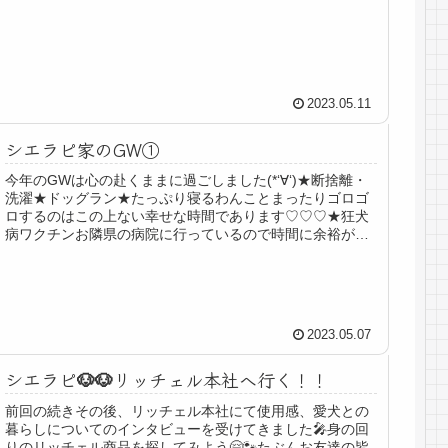
ン。Uターン仲間たくさんいたよ...
2023.05.11
シエラピ家のGW①
今年のGWは心の赴くままに過ごしました(*‘∀‘)★断捨離・
洗濯★ドッグラン★たっぷり寝るわんことまったりゴロゴ
ロするのはこの上ない幸せな時間であります♡♡♡★狂犬
病ワクチンお隣県の病院に行っているので時間に余裕があ
る時の方が安心✨シエルは...
2023.05.07
シエラピ🐶🐶リッチェル本社へ行く！！
前回の続きその後、リッチェル本社にて使用感、愛犬との
暮らしについてのインタビューを受けてきました🎤身の回
りのリッチェル商品を探してみよう🤗🐾たぶんお友達の皆