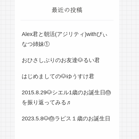
最近の投稿
Alex君と朝活(アジリティ)withぴぃ
なつ姉妹①
おひさしぶりのお友達🐶るい君
はじめましての🐶ゆうすけ君
2015.8.29🐶シエル1歳のお誕生日🎂
を振り返ってみる♬
2023.5.8🐶🎂ラピス１歳のお誕生日