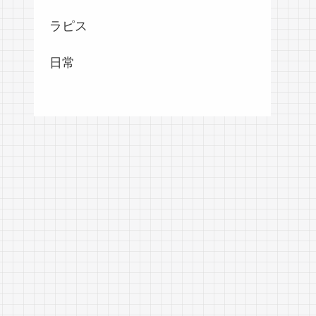
ラピス
日常