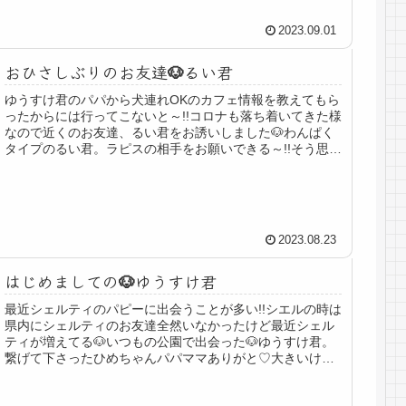
2023.09.01
おひさしぶりのお友達🐶るい君
ゆうすけ君のパパから犬連れOKのカフェ情報を教えてもら
ったからには行ってこないと～!!コロナも落ち着いてきた様
なので近くのお友達、るい君をお誘いしました🐶わんぱく
タイプのるい君。ラピスの相手をお願いできる～!!そう思っ
て楽しみに行ったら…あ...
2023.08.23
はじめましての🐶ゆうすけ君
最近シェルティのパピーに出会うことが多い!!シエルの時は
県内にシェルティのお友達全然いなかったけど最近シェル
ティが増えてる🐶いつもの公園で出会った🐶ゆうすけ君。
繋げて下さったひめちゃんパパママありがと♡大きいけれ
どこれから1歳を迎えるパピー...