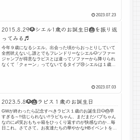
2023.07.23
2015.8.29🐶シエル1歳のお誕生日🎂を振り返
ってみる♬
今年９歳になるシエル。出会った頃からおっとりしていて
全然吠えないし誰とでもフレンドリーなシエル🐶ソファー
ジャンプが得意なラピスとは違ってソファーから降りられ
なくて「クォーン」ってないてるタイプ😢シエルは１歳の
お誕生日を迎えるまでフードオンリ...
2023.07.03
2023.5.8🐶🎂ラピス１歳のお誕生日
GWが終わったら記念すべきラピス１歳のお誕生日🐶🎂早
すぎる～!!信じられない!!ラピちゃん、まだまだバブちゃん
なのに👶笑おもちゃ箱をひっくり返すのが快感なのか…毎
日これ。さてさて。お友達たちの華やかなHBイベントを見
て…我が家はどうしょうか...